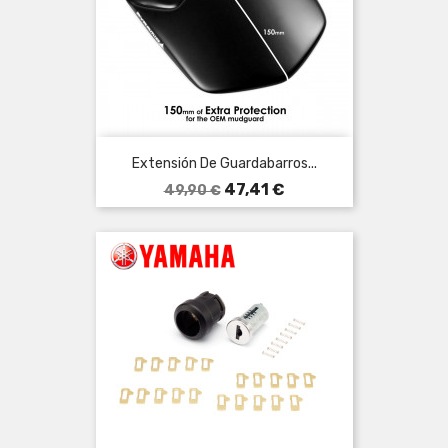
Extensión De Guardabarros...
Precio
Precio
47,41 €
49,90 €
base