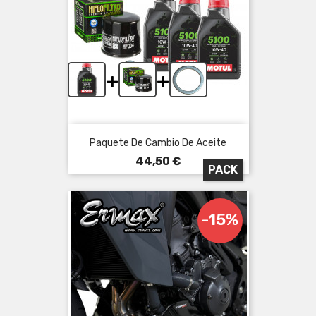
+
+
Paquete De Cambio De Aceite
Precio
44,50 €
PACK
-15%