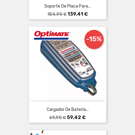
Soporte De Placa Para...
Precio
Precio
139,41 €
154,90 €
base
-15%
Cargador De Batería...
Precio
Precio
59,42 €
69,90 €
base