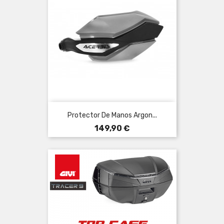
Protector De Manos Argon...
Precio
149,90 €