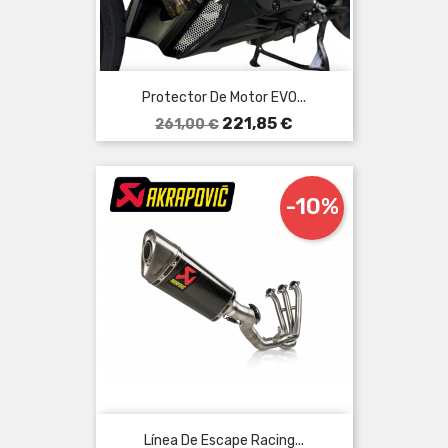
Protector De Motor EVO...
Precio
Precio
221,85 €
261,00 €
base
-10%
Línea De Escape Racing...