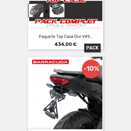
+
Paquete Top Case Givi V49...
Precio
434,00 €
PACK
-10%