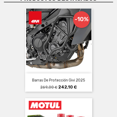
-10%
Barras De Protección Givi 2025
Precio
Precio
242,10 €
269,00 €
base