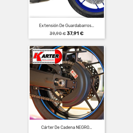
Extensión De Guardabarros...
Precio
Precio
37,91 €
39,90 €
base
Cárter De Cadena NEGRO...