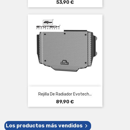
Precio
53,90 €
Rejilla De Radiador Evotech...
Precio
89,90 €
Los productos más vendidos
