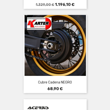
Precio
Precio
1.196,10 €
1.329,00 €
base
Cubre Cadena NEGRO
Precio
68,90 €