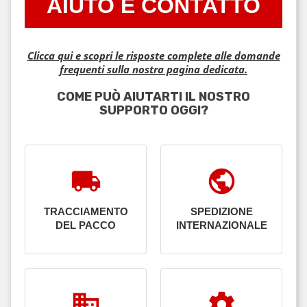
AIUTO E CONTATTO
Clicca qui e scopri le risposte complete alle domande
frequenti sulla nostra pagina dedicata.
COME PUÒ AIUTARTI IL NOSTRO
SUPPORTO OGGI?
local_shipping
public
TRACCIAMENTO
SPEDIZIONE
DEL PACCO
INTERNAZIONALE
business
settings