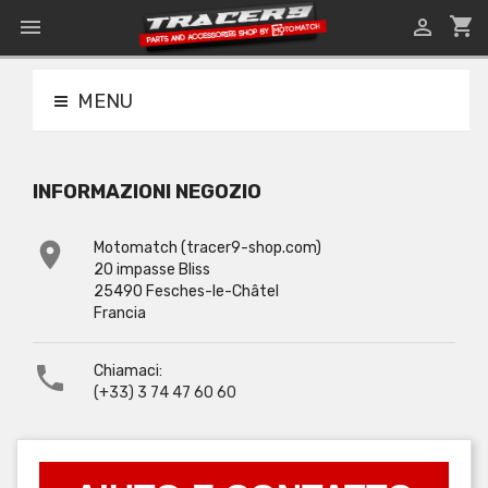
shopping_cart


MENU
INFORMAZIONI NEGOZIO

Motomatch (tracer9-shop.com)
20 impasse Bliss
25490 Fesches-le-Châtel
Francia

Chiamaci:
(+33) 3 74 47 60 60