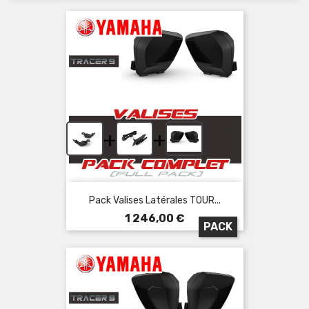
+
+
Pack Valises Latérales TOUR...
Prix
1 246,00 €
PACK