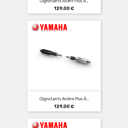
Clignotants Avant Plus À...
Prix
129,00 €
Clignotants Arrière Plus À...
Prix
129,00 €