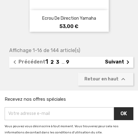
Ecrou De Direction Yamaha
Prix
53,00 €
Affichage 1-16 de 144 article(s)
1


Précédent
Suivant
2
3
…
9

Retour en haut
Recevez nos offres spéciales
Vous pouvez vous désinscrire à tout moment. Vous trouverez pour cela nos
informations de contact dans les conditions d'utilisation du site.