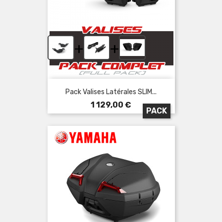
+
+
Pack Valises Latérales SLIM...
Prix
1 129,00 €
PACK