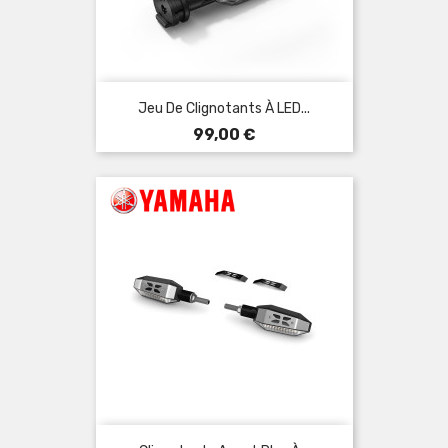
Jeu De Clignotants À LED...
Prix
99,00 €