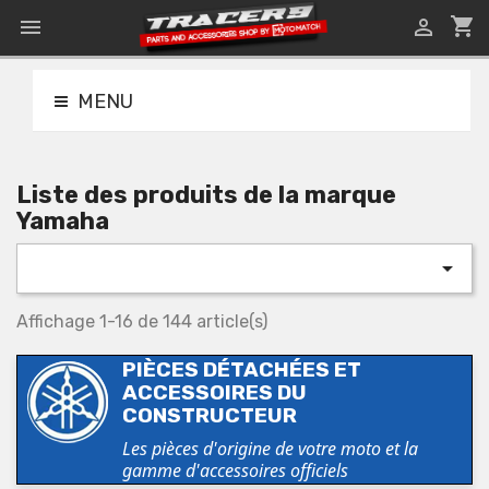
shopping_cart


MENU
Liste des produits de la marque
Yamaha

Affichage 1-16 de 144 article(s)
PIÈCES DÉTACHÉES ET
ACCESSOIRES DU
CONSTRUCTEUR
Les pièces d'origine de votre moto et la
gamme d'accessoires officiels