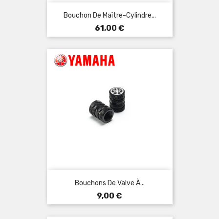
Bouchon De Maître-Cylindre...
Prix
61,00 €
Bouchons De Valve À...
Prix
9,00 €