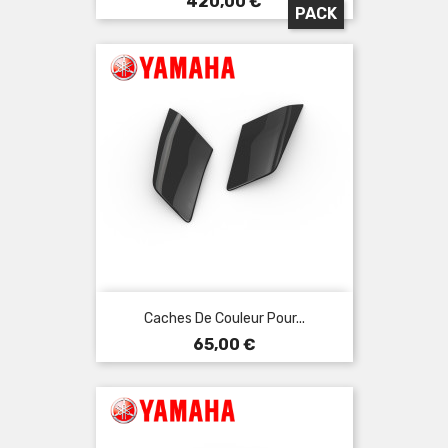
Prix
420,00 €
PACK
Caches De Couleur Pour...
Prix
65,00 €