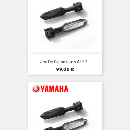
Jeu De Clignotants À LED...
Prix
99,00 €