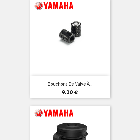
Bouchons De Valve À...
Prix
9,00 €