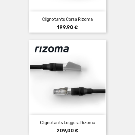
Clignotants Corsa Rizoma
Prix
199,90 €
Clignotants Leggera Rizoma
Prix
209,00 €