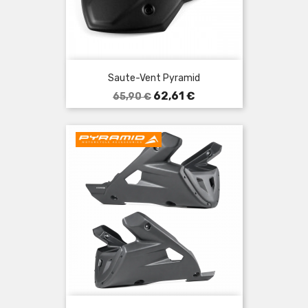
Saute-Vent Pyramid
Prix
Prix
62,61 €
65,90 €
de
base