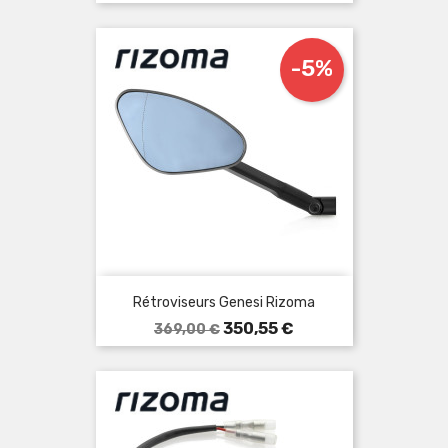
-5%
Rétroviseurs Genesi Rizoma
Prix
Prix
350,55 €
369,00 €
de
base