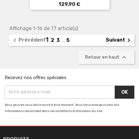
Prix
129,90 €
Affichage 1-16 de 77 article(s)
1


Précédent
Suivant
2
3
…
5

Retour en haut
Recevez nos offres spéciales
Vous pouvez vous désinscrire à tout moment. Vous trouverez pour cela nos
informations de contact dans les conditions d'utilisation du site.