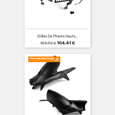
Grilles De Phares Hauts...
Prix
Prix
104,41 €
109,90 €
de
base