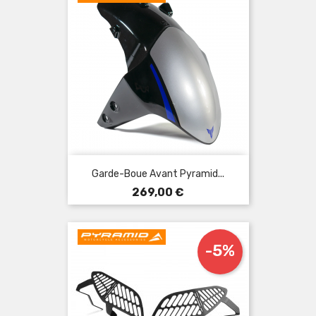
Garde-Boue Avant Pyramid...
Prix
269,00 €
-5%