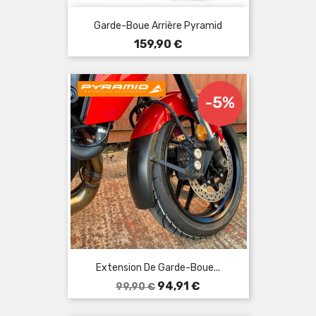
Garde-Boue Arrière Pyramid
Prix
159,90 €
-5%
Extension De Garde-Boue...
Prix
Prix
94,91 €
99,90 €
de
base