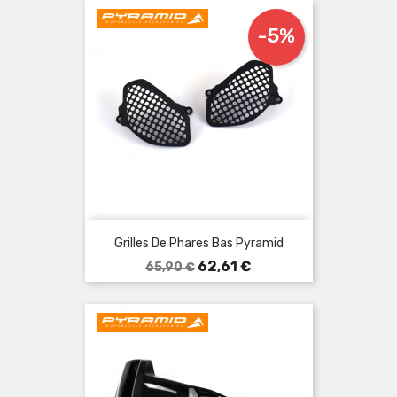
-5%
Grilles De Phares Bas Pyramid
Prix
Prix
62,61 €
65,90 €
de
base