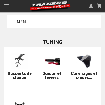
shopping_cart


MENU
TUNING
Supports de
Guidon et
Carénages et
plaque
leviers
pièces...