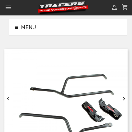
shopping_cart


MENU

