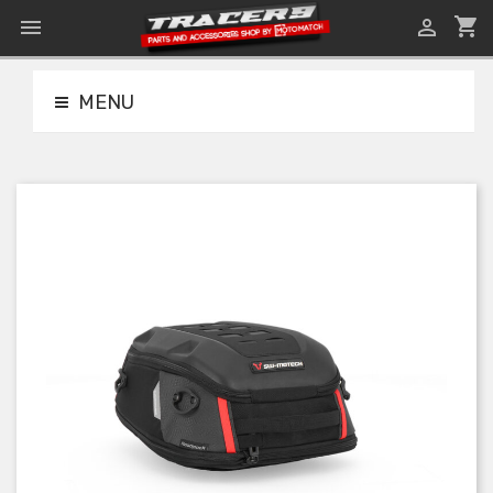
shopping_cart


MENU