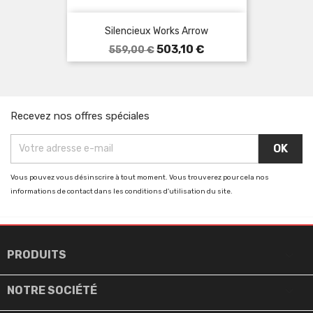
Silencieux Works Arrow
Prix
Prix
503,10 €
559,00 €
de
base
Recevez nos offres spéciales
Vous pouvez vous désinscrire à tout moment. Vous trouverez pour cela nos
informations de contact dans les conditions d'utilisation du site.

PRODUITS

NOTRE SOCIÉTÉ