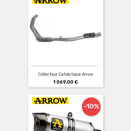
Collecteur Catalytique Arrow
Prix
1 069,00 €
-10%