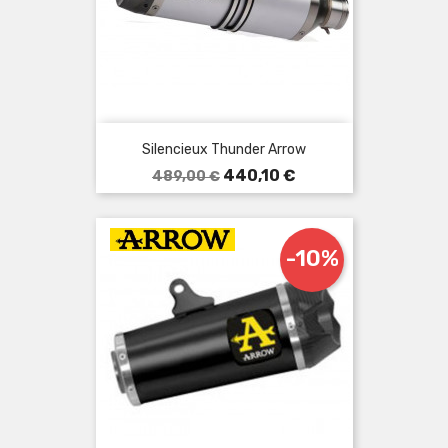
Silencieux Thunder Arrow
Prix
Prix
440,10 €
489,00 €
de
base
-10%