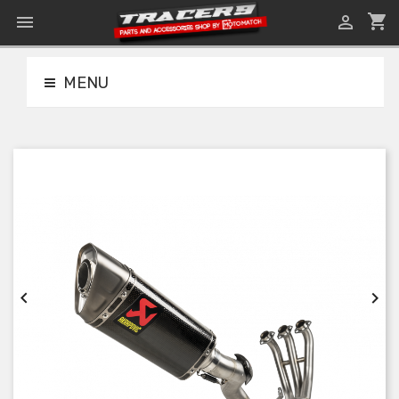
shopping_cart


MENU

