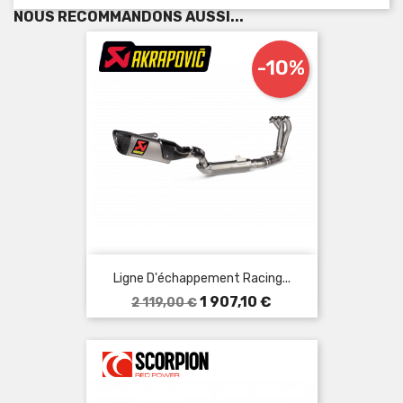
NOUS RECOMMANDONS AUSSI...
-10%
Ligne D'échappement Racing...
Prix
Prix
1 907,10 €
2 119,00 €
de
base