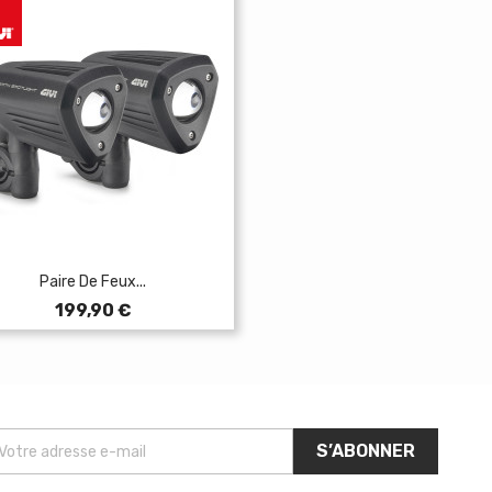
Paire De Feux...
Prix
199,90 €