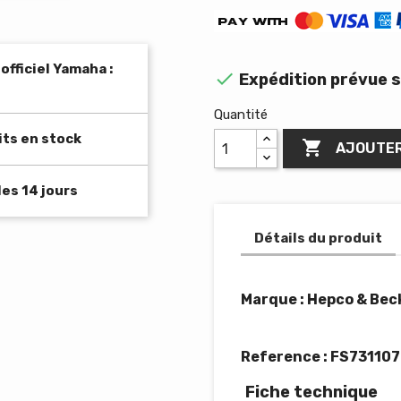
fficiel Yamaha :

Expédition prévue s
Quantité
its en stock

AJOUTER
es 14 jours
Détails du produit
Marque : Hepco & Bec
Reference :
FS731107
Fiche technique