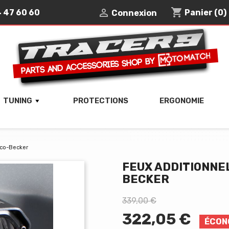
shopping_cart

4 47 60 60
Panier
(0)
Connexion
TUNING
PROTECTIONS
ERGONOMIE
pco-Becker
FEUX ADDITIONNE
BECKER
339,00 €
322,05 €
ÉCON