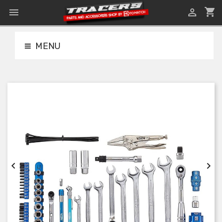
shopping_cart


MENU

