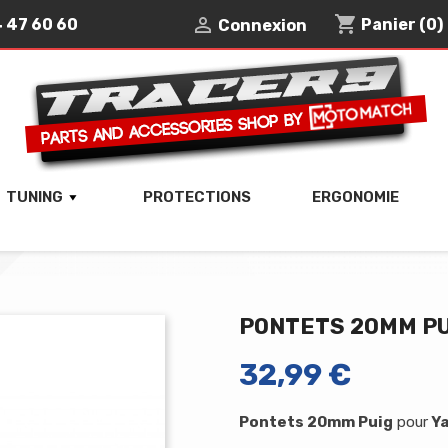
shopping_cart

4 47 60 60
Panier
(0)
Connexion
TUNING
PROTECTIONS
ERGONOMIE
PONTETS 20MM PU
32,99 €
Pontets 20mm
Puig
pour
Ya