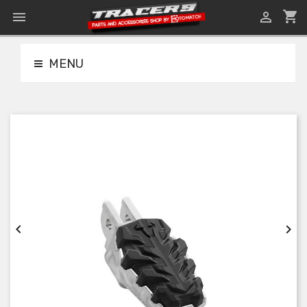
shopping_cart


MENU

