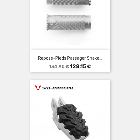
Repose-Pieds Passager Snake...
Prix
Prix
128,15 €
134,90 €
de
base