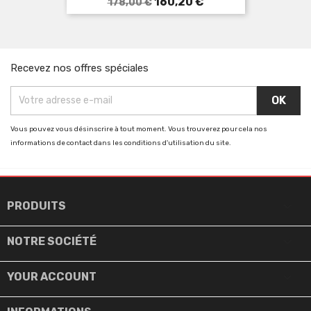
Prix
Prix
160,20 €
178,00 €
de
base
Recevez nos offres spéciales
Vous pouvez vous désinscrire à tout moment. Vous trouverez pour cela nos
informations de contact dans les conditions d'utilisation du site.

PRODUITS

NOTRE SOCIÉTÉ

YOUR ACCOUNT