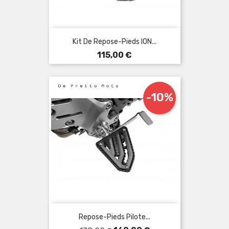
Kit De Repose-Pieds ION...
Prix
115,00 €
-10%
Repose-Pieds Pilote...