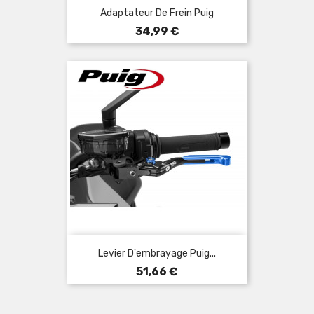
Adaptateur De Frein Puig
Prix
34,99 €
Levier D'embrayage Puig...
Prix
51,66 €