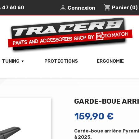
shopping_cart

4 47 60 60
Panier
(0)
Connexion
TUNING
PROTECTIONS
ERGONOMIE
GARDE-BOUE ARR
159,90 €
Garde-boue arrière
Pyram
à 2025.