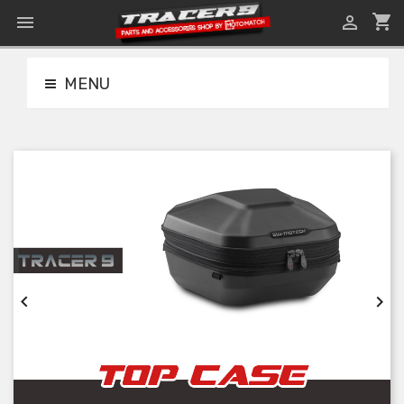
shopping_cart


MENU

