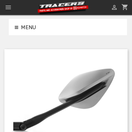
shopping_cart


MENU