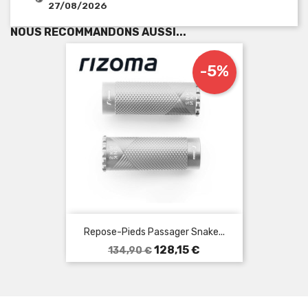
27/08/2026
NOUS RECOMMANDONS AUSSI...
-5%
Repose-Pieds Passager Snake...
Prix
Prix
128,15 €
134,90 €
de
base