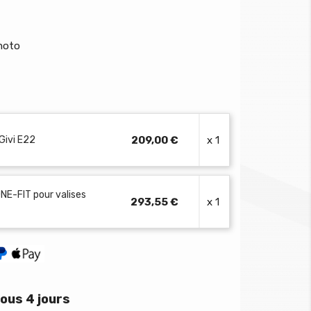
 moto
 Givi E22
209,00 €
x 1
ONE-FIT pour valises
293,55 €
x 1
ous 4 jours