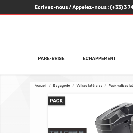
Ecrivez-nous
/ Appelez-nous :
(+33) 3 7
PARE-BRISE
ECHAPPEMENT
Accueil
Bagagerie
Valises latérales
Pack valises la
PACK