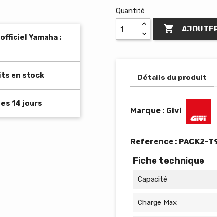
Quantité

AJOUTER
fficiel Yamaha :
its en stock
Détails du produit
es 14 jours
Marque : Givi
Reference :
PACK2-T
Fiche technique
Capacité
Charge Max