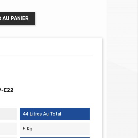
 AU PANIER
9-E22
44 Litres Au Total
5 Kg