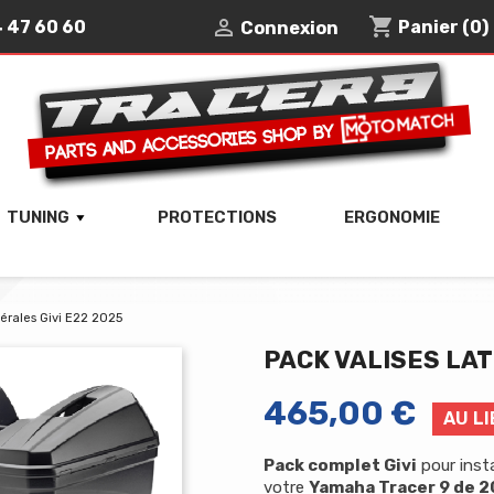
shopping_cart

4 47 60 60
Panier
(0)
Connexion
TUNING
PROTECTIONS
ERGONOMIE
térales Givi E22 2025
PACK VALISES LAT
465,00 €
AU LI
Pack complet Givi
pour insta
votre
Yamaha Tracer 9 de 2