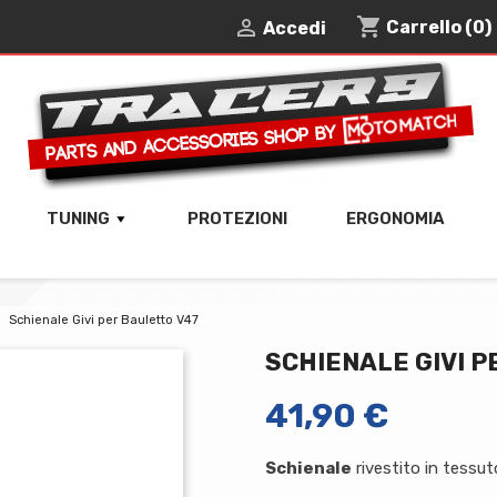
shopping_cart

Carrello
(0)
Accedi
TUNING
PROTEZIONI
ERGONOMIA
Schienale Givi per Bauletto V47
SCHIENALE GIVI P
41,90 €
Schienale
rivestito in tessut