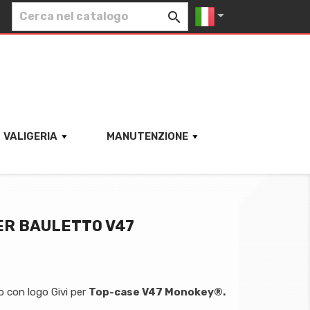


VALIGERIA
MANUTENZIONE
ER BAULETTO V47
o con logo Givi per
Top-case V47 Monokey®.