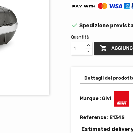

Spedizione prevista
Quantità

AGGIUNG
Dettagli del prodott
Marque : Givi
Reference :
E134S
Estimated deliver