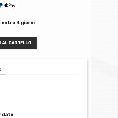
 entro 4 giorni
I AL CARRELLO
o
y date