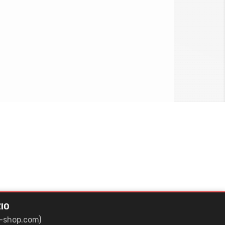
IO
-shop.com)