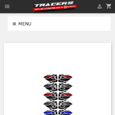
shopping_cart


MENU