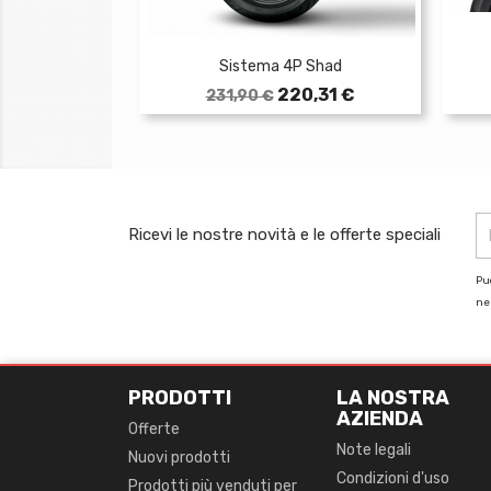
Sistema 4P Shad
Prezzo
Prezzo
220,31 €
231,90 €
base
Ricevi le nostre novità e le offerte speciali
Puo
nel
PRODOTTI
LA NOSTRA
AZIENDA
Offerte
Note legali
Nuovi prodotti
Condizioni d'uso
Prodotti più venduti per