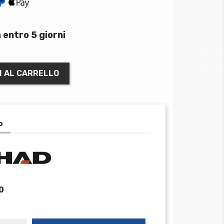
 entro 5 giorni
I AL CARRELLO
o
0