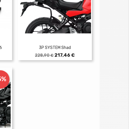
6
3P SYSTEM Shad
Prezzo
Prezzo
217,46 €
228,90 €
base
5%