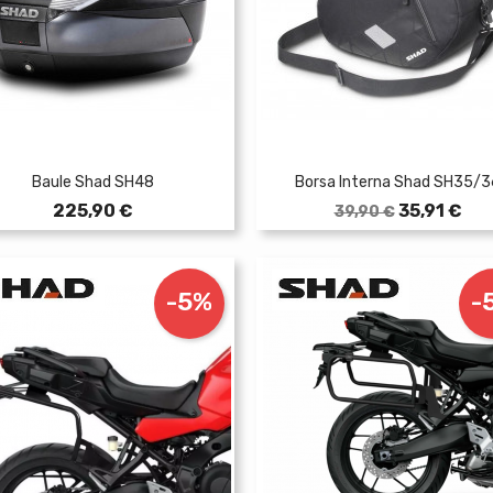
Baule Shad SH48
Borsa Interna Shad SH35/3
Prezzo
Prezzo
Prezzo
225,90 €
35,91 €
39,90 €
base
-5%
-