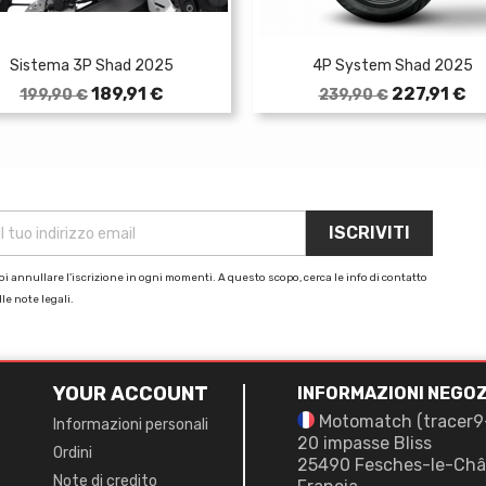
Sistema 3P Shad 2025
4P System Shad 2025
Prezzo
Prezzo
Prezzo
Prezzo
189,91 €
227,91 €
199,90 €
239,90 €
base
base
i annullare l'iscrizione in ogni momenti. A questo scopo, cerca le info di contatto
le note legali.
YOUR ACCOUNT
INFORMAZIONI NEGOZ
Motomatch (tracer9
Informazioni personali
20 impasse Bliss
Ordini
25490 Fesches-le-Châ
Note di credito