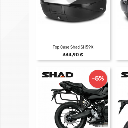
Top Case Shad SH59X
Prezzo
334,90 €
-5%