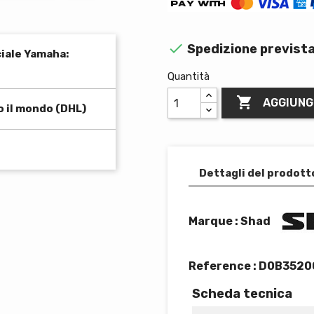

Spedizione prevista
ciale Yamaha:
Quantità

AGGIUNG
o il mondo (DHL)
Dettagli del prodott
Marque : Shad
Reference :
D0B3520
Scheda tecnica