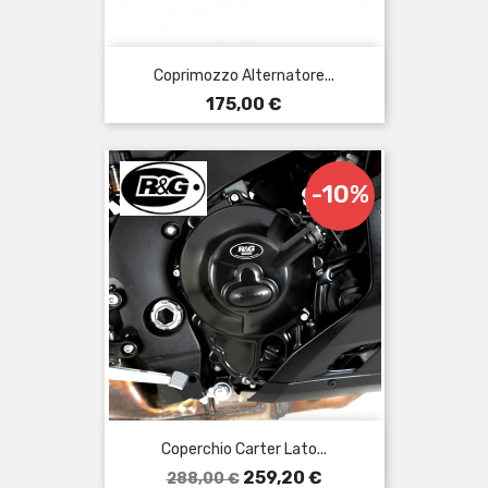
Coprimozzo Alternatore...
Prezzo
175,00 €
-10%
Coperchio Carter Lato...
Prezzo
Prezzo
259,20 €
288,00 €