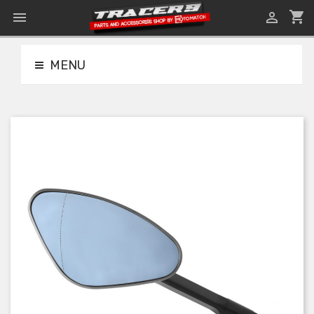
shopping_cart


MENU