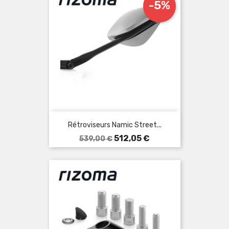
-5%
Rétroviseurs Namic Street...
Prix
Prix
512,05 €
539,00 €
de
base