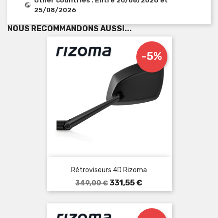
25/08/2026
NOUS RECOMMANDONS AUSSI...
-5%
Rétroviseurs 4D Rizoma
Prix
Prix
331,55 €
349,00 €
de
base