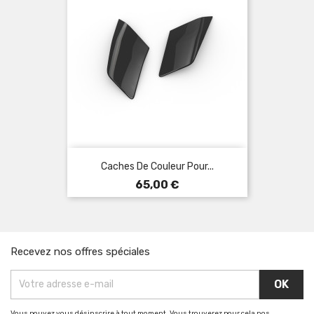
Caches De Couleur Pour...
Prix
65,00 €
Recevez nos offres spéciales
Vous pouvez vous désinscrire à tout moment. Vous trouverez pour cela nos