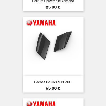
Serrure Universelle Yamaha
Prix
25,00 €
Caches De Couleur Pour...
Prix
65,00 €